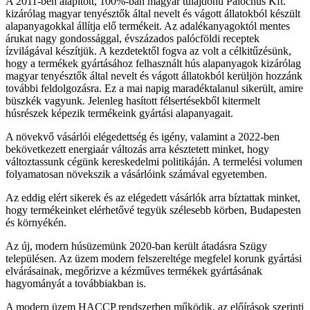
A 2011-ben alapított, 100%-ban magyar tulajdonú Palóchús Kft.
kizárólag magyar tenyésztők által nevelt és vágott állatokból készült
alapanyagokkal állítja elő termékeit. Az adalékanyagoktól mentes
árukat nagy gondossággal, évszázados palócföldi receptek
ízvilágával készítjük. A kezdetektől fogva az volt a célkitűzésünk,
hogy a termékek gyártásához felhasznált hús alapanyagok kizárólag
magyar tenyésztők által nevelt és vágott állatokból kerüljön hozzánk
további feldolgozásra. Ez a mai napig maradéktalanul sikerült, amire
büszkék vagyunk. Jelenleg hasított félsertésekből kitermelt
húsrészek képezik termékeink gyártási alapanyagait.
A növekvő vásárlói elégedettség és igény, valamint a 2022-ben
bekövetkezett energiaár változás arra késztetett minket, hogy
változtassunk cégünk kereskedelmi politikáján. A termelési volumen
folyamatosan növekszik a vásárlóink számával egyetemben.
Az eddig elért sikerek és az elégedett vásárlók arra bíztattak minket,
hogy termékeinket elérhetővé tegyük szélesebb körben, Budapesten
és környékén.
Az új, modern húsüzemünk 2020-ban került átadásra Szügy
településen. Az üzem modern felszereltége megfelel korunk gyártási
elvárásainak, megőrizve a kézműves termékek gyártásának
hagyományát a továbbiakban is.
A modern üzem HACCP rendszerben működik, az előírások szerinti