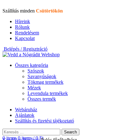
Szállítás minden
Csütörtökön
Híreink
Rólunk
Rendelésem
Kapcsolat
Belépés / Regisztráció
Összes kategória
Szószok
Savanyúságok
Tökmag termékek
Mézek
Levendula termékek
Összes termék
Webáruház
Ajánlatok
Szállítás és fizetési tájékoztató
Search
0
items
0
items
/
0
Ft
Kezdőlap
Húsáruk
Palóc főzőkolbász