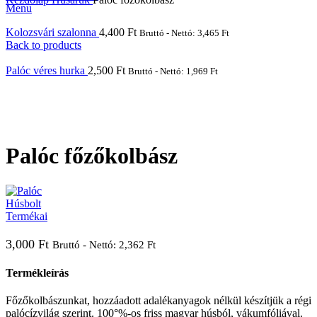
Menu
Kolozsvári szalonna
4,400
Ft
Bruttó - Nettó:
3,465
Ft
Back to products
Palóc véres hurka
2,500
Ft
Bruttó - Nettó:
1,969
Ft
Megnyitás
Palóc főzőkolbász
3,000
Ft
Bruttó - Nettó:
2,362
Ft
Termékleírás
Főzőkolbászunkat, hozzáadott adalékanyagok nélkül készítjük a régi
palócízvilág szerint. 100°%-os friss magyar húsból, vákumfóliával.