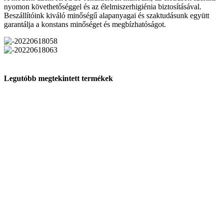
nyomon követhetőséggel és az élelmiszerhigiénia biztosításával.
Beszállítóink kiváló minőségű alapanyagai és szaktudásunk együtt
garantálja a konstans minőséget és megbízhatóságot.
Legutóbb megtekintett termékek
Iratkozz fel a legújabb akciókért!
Értesülj elsőnek a legjobb ajánlatokról, valamint a legújabb
termelőink kínálatáról.
Szeretnék feliratkozni!