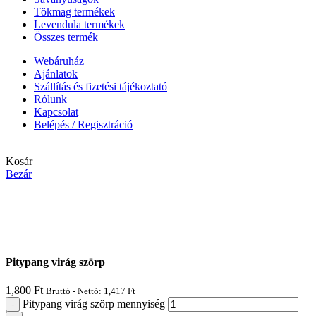
Tökmag termékek
Levendula termékek
Összes termék
Webáruház
Ajánlatok
Szállítás és fizetési tájékoztató
Rólunk
Kapcsolat
Belépés / Regisztráció
Kosár
Bezár
A rendelés technikai okok miatt határozatlan ideig szünetel,
megértésüket köszönjük!
Pitypang virág szörp
1,800
Ft
Bruttó - Nettó:
1,417
Ft
Pitypang virág szörp mennyiség