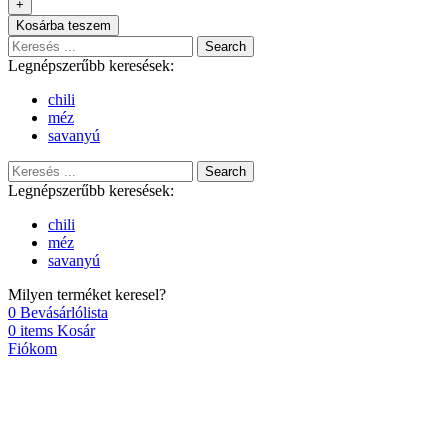
Kosárba teszem
Search
Legnépszerűbb keresések:
chili
méz
savanyú
Search
Legnépszerűbb keresések:
chili
méz
savanyú
Milyen terméket keresel?
0
Bevásárlólista
0
items
Kosár
Fiókom