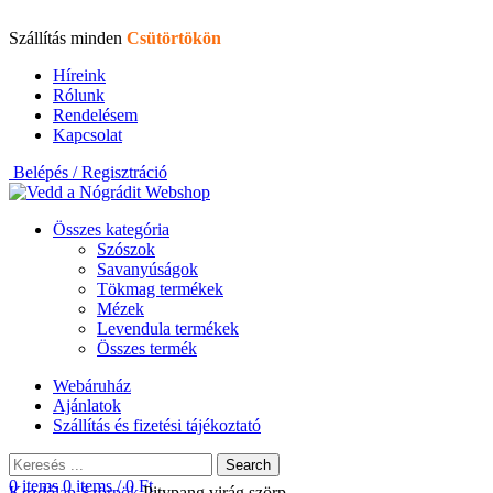
Szállítás minden
Csütörtökön
Híreink
Rólunk
Rendelésem
Kapcsolat
Belépés / Regisztráció
Összes kategória
Szószok
Savanyúságok
Tökmag termékek
Mézek
Levendula termékek
Összes termék
Webáruház
Ajánlatok
Szállítás és fizetési tájékoztató
Search
0
items
0
items
/
0
Ft
Kezdőlap
Szörpök
Pitypang virág szörp