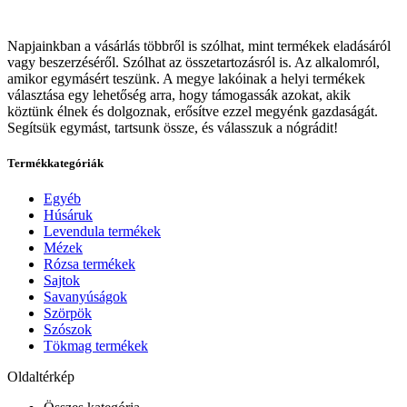
Napjainkban a vásárlás többről is szólhat, mint termékek eladásáról
vagy beszerzéséről. Szólhat az összetartozásról is. Az alkalomról,
amikor egymásért teszünk. A megye lakóinak a helyi termékek
választása egy lehetőség arra, hogy támogassák azokat, akik
köztünk élnek és dolgoznak, erősítve ezzel megyénk gazdaságát.
Segítsük egymást, tartsunk össze, és válasszuk a nógrádit!
Termékkategóriák
Egyéb
Húsáruk
Levendula termékek
Mézek
Rózsa termékek
Sajtok
Savanyúságok
Szörpök
Szószok
Tökmag termékek
Oldaltérkép