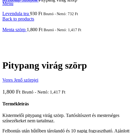
Menu
Levendula tea
930
Ft
Bruttó - Nettó:
732
Ft
Back to products
Menta szörp
1,800
Ft
Bruttó - Nettó:
1,417
Ft
Megnyitás
Pitypang virág szörp
Veres Jenő szörpjei
1,800
Ft
Bruttó - Nettó:
1,417
Ft
Termékleírás
Kistermelői pitypang virág szörp. Tartósítószert és mesterséges
színezékeket nem tartalmaz.
Felbontás után hűtőben tárolandó és 10 napig fogyasztható. Ajánlott