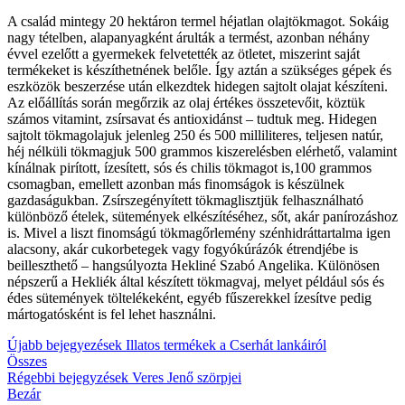
A család mintegy 20 hektáron termel héjatlan olajtökmagot. Sokáig
nagy tételben, alapanyagként árulták a termést, azonban néhány
évvel ezelőtt a gyermekek felvetették az ötletet, miszerint saját
termékeket is készíthetnének belőle. Így aztán a szükséges gépek és
eszközök beszerzése után elkezdtek hidegen sajtolt olajat készíteni.
Az előállítás során megőrzik az olaj értékes összetevőit, köztük
számos vitamint, zsírsavat és antioxidánst – tudtuk meg. Hidegen
sajtolt tökmagolajuk jelenleg 250 és 500 milliliteres, teljesen natúr,
héj nélküli tökmagjuk 500 grammos kiszerelésben elérhető, valamint
kínálnak pirított, ízesített, sós és chilis tökmagot is,100 grammos
csomagban, emellett azonban más finomságok is készülnek
gazdaságukban. Zsírszegényített tökmaglisztjük felhasználható
különböző ételek, sütemények elkészítéséhez, sőt, akár panírozáshoz
is. Mivel a liszt finomságú tökmagőrlemény szénhidráttartalma igen
alacsony, akár cukorbetegek vagy fogyókúrázók étrendjébe is
beilleszthető – hangsúlyozta Hekliné Szabó Angelika. Különösen
népszerű a Hekliék által készített tökmagvaj, melyet például sós és
édes sütemények töltelékeként, egyéb fűszerekkel ízesítve pedig
mártogatósként is fel lehet használni.
Újabb bejegyezések
Illatos termékek a Cserhát lankáiról
Összes
Régebbi bejegyzések
Veres Jenő szörpjei
Bezár