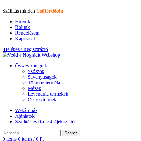
Szállítás minden
Csütörtökön
Híreink
Rólunk
Rendelésem
Kapcsolat
Belépés / Regisztráció
Összes kategória
Szószok
Savanyúságok
Tökmag termékek
Mézek
Levendula termékek
Összes termék
Webáruház
Ajánlatok
Szállítás és fizetési tájékoztató
Search
0
items
0
items
/
0
Ft