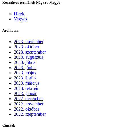
Kézműves termékek Nógrád Megye
Hírek
Vegyes
Archívum
2023. november
2023. október
2023. szeptember
2023. augusztus
2023. július
2023. június
2023. május
2023. április
2023. március
2023. február
2023. január
2022. december
2022. november
2022. október
2022. szeptember
Címkék