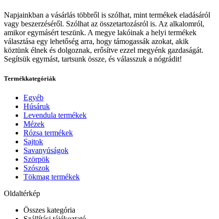
Napjainkban a vásárlás többről is szólhat, mint termékek eladásáról
vagy beszerzéséről. Szólhat az összetartozásról is. Az alkalomról,
amikor egymásért teszünk. A megye lakóinak a helyi termékek
választása egy lehetőség arra, hogy támogassák azokat, akik
köztünk élnek és dolgoznak, erősítve ezzel megyénk gazdaságát.
Segítsük egymást, tartsunk össze, és válasszuk a nógrádit!
Termékkategóriák
Egyéb
Húsáruk
Levendula termékek
Mézek
Rózsa termékek
Sajtok
Savanyúságok
Szörpök
Szószok
Tökmag termékek
Oldaltérkép
Összes kategória
Szállítási tájékoztató