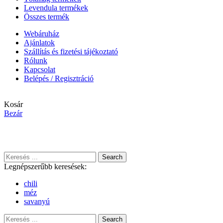
Levendula termékek
Összes termék
Webáruház
Ajánlatok
Szállítás és fizetési tájékoztató
Rólunk
Kapcsolat
Belépés / Regisztráció
Kosár
Bezár
A rendelés technikai okok miatt határozatlan ideig szünetel,
megértésüket köszönjük!
Search
Legnépszerűbb keresések:
chili
méz
savanyú
Search