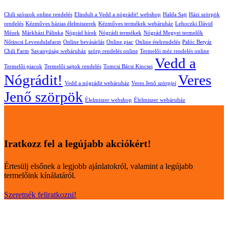
Chili szószok online rendelés
Elindult a Vedd a nógrádit! webshop
Halda Sajt
Házi szörpök
rendelés
Kézműves házias élelmiszerek
Kézműves termékek webáruház
Lehoczki Dávid
Mézek
Márkházi Pálinka
Nógrád hírek
Nógrádi termékek
Nógrád Megyei termelők
Nőtincsi Levendulafarm
Online bevásárlás
Online piac
Online ételrendelés
Palóc Betyár
Chili Farm
Savanyúság webáruház
szörp rendelés online
Termelői méz rendelés online
Vedd a
Termelői piacok
Termelői sajtok rendelés
Tomcsi Bácsi Kincsei
Nógrádit!
Veres
Vedd a nógrádit webáruház
Veres Jenő szörpjei
Jenő szörpök
Élelmiszer webshop
Élelmiszer webáruház
Iratkozz fel a legújabb akciókért!
Értesülj elsőnek a legjobb ajánlatokról, valamint a legújabb
termelőink kínálatáról.
Szeretnék feliratkozni!