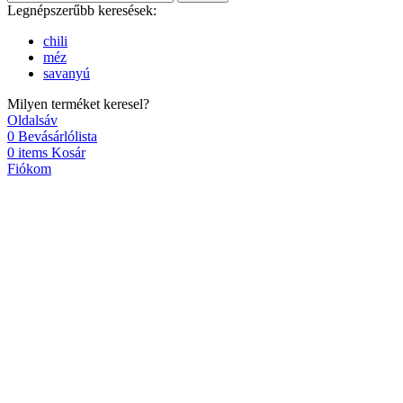
Legnépszerűbb keresések:
chili
méz
savanyú
Milyen terméket keresel?
Oldalsáv
0
Bevásárlólista
0
items
Kosár
Fiókom