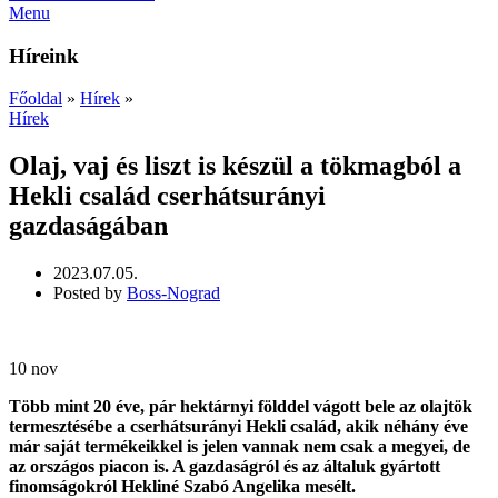
Menu
Híreink
Főoldal
»
Hírek
»
Hírek
Olaj, vaj és liszt is készül a tökmagból a
Hekli család cserhátsurányi
gazdaságában
2023.07.05.
Posted by
Boss-Nograd
10
nov
Több mint 20 éve, pár hektárnyi földdel vágott bele az olajtök
termesztésébe a cserhátsurányi Hekli család, akik néhány éve
már saját termékeikkel is jelen vannak nem csak a megyei, de
az országos piacon is. A gazdaságról és az általuk gyártott
finomságokról Hekliné Szabó Angelika mesélt.