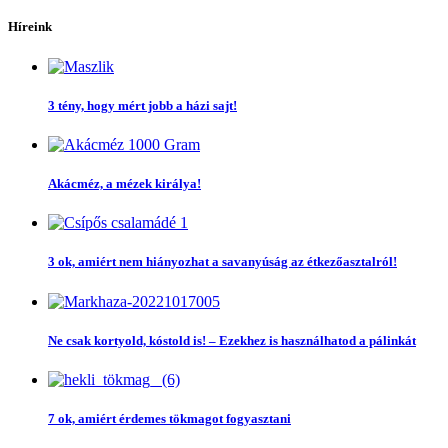
Híreink
3 tény, hogy mért jobb a házi sajt!
Akácméz, a mézek királya!
3 ok, amiért nem hiányozhat a savanyúság az étkezőasztalról!
Ne csak kortyold, kóstold is! – Ezekhez is használhatod a pálinkát
7 ok, amiért érdemes tökmagot fogyasztani